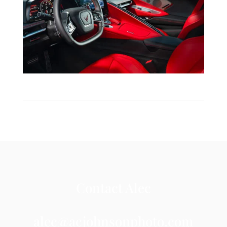
Contact Alec
alec@acjohnsonphoto.com