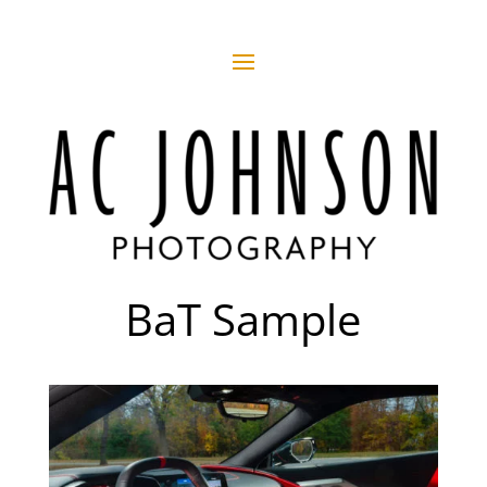
BaT Sample